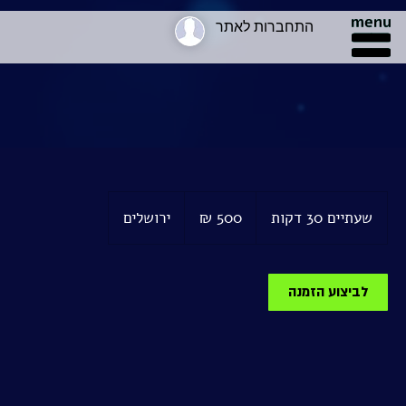
התחברות לאתר
500
שקלים
שעתיים 30 דקות
ש
ירושלים
חדשים
ע
ת
י
לביצוע הזמנה
י
ם
3
0
ד