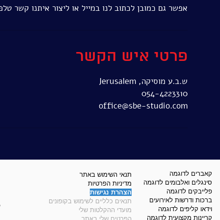
אפשר גם כמובן לכתוב לנו במייל או ליצור איתנו קשר טלפו
פרטי איש הקשר
ש.ב.ע מוסיקה, Jerusalem
054-4223310
office@sbe-studio.com
קאברים לדוגמה
תנאי השימוש באתר
סינגלים ואלבומים לדוגמה
מדיניות הפרטיות
פלייבקים לדוגמה
הצהרת נגישות
ברכות ודרשות לאירועים
תנאים כלליים לשימוש בקופונים
©
וידאו קליפים לדוגמה
מועדי ההקלטות שלי
קריינות מקצועית לדוגמה
הפרטים שלי באתר