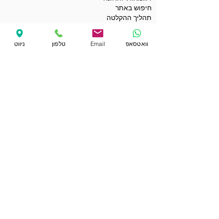
חיפוש באתר
תהליך ההקלטה
הציוד שלנו
שאלות נפוצות
וואטסאפ
Email
טלפון
ניווט
גלריית אינסטוש
יצירת קשר
תנאי השימוש באתר
מדיניות הפרטיות
הצהרת נגישות
תנאים כלליים לשימוש בקופונים
מועדי ההקלטות שלי
הפרטים שלי באתר
קופונים ומבצעים
הקבלות שלי
רכישת שובר מתנה
קאברים לדוגמה
סינגלים ואלבומים לדוגמה
פלייבקים לדוגמה
ברכות ודרשות לאירועים
וידאו קליפים לדוגמה
קריינות מקצועית לדוגמה