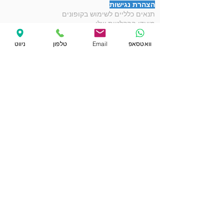
הצהרת נגישות
תנאים כלליים לשימוש בקופונים
מועדי ההקלטות שלי
הפרטים שלי באתר
קופונים ומבצעים
וואטסאפ
Email
טלפון
ניווט
הקבלות שלי
רכישת שובר מתנה
קאברים לדוגמה
סינגלים ואלבומים לדוגמה
פלייבקים לדוגמה
ברכות ודרשות לאירועים
וידאו קליפים לדוגמה
קריינות מקצועית לדוגמה
חיפוש שיר באתר
קריינות קורונה לעסקים
שיעורי פיתוח קול
הקלטת קאבר
הקלטת סינגל מקצועי
הקלטת שיר בשעתיים
הקלטת שיר כניסה לאולם
הקלטת שיר משפחתי
הקלטת ברכת כלה