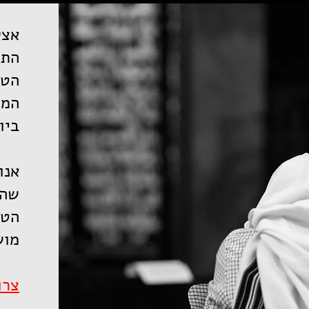
אצל
התה
הטק
המו
ביו
אנו
שהמ
הטו
מוש
צרו