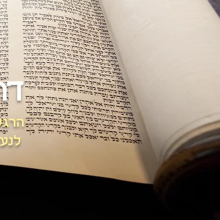
דר
הרגע
לנער