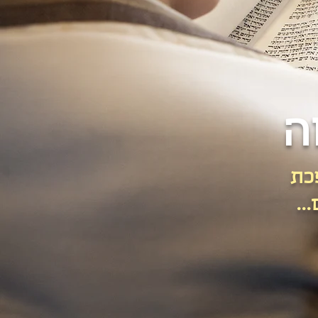
ה
כת
..