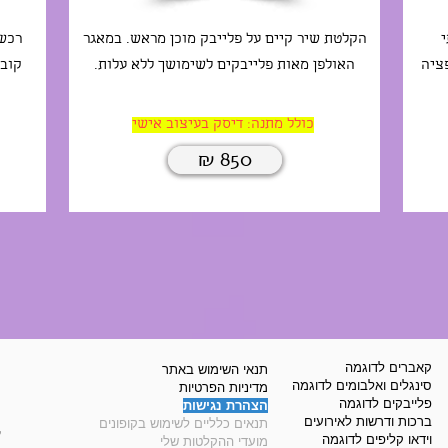
י
הקלטת שיר קיים על פלייבק מוכן מראש. במאגר
רכשו
פציה
האולפן מאות פלייבקים לשימושך ללא עלות.
קובע
כולל מתנה: דיסק בעיצוב אישי
₪ 850
קאברים לדוגמה
תנאי השימוש באתר
סינגלים ואלבומים לדוגמה
מדיניות הפרטיות
פלייבקים לדוגמה
הצהרת נגישות
ברכות ודרשות לאירועים
תנאים כלליים לשימוש בקופונים
©
וידאו קליפים לדוגמה
מועדי ההקלטות שלי