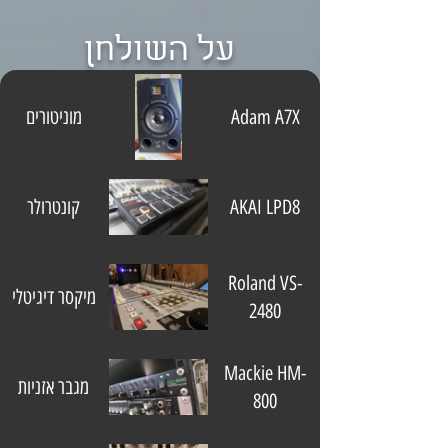
על השולחן
Adam A7X
מוניטורים
AKAI LPD8
קונטרולר
Roland VS-
מיקסר דיגיטלי
2480
Mackie HM-
מגבר אזניות
800