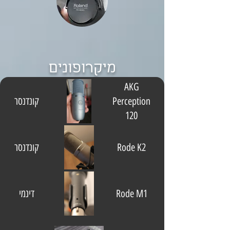
מיקרופונים
AKG
Perception
קונדנסר
120
Rode K2
קונדנסר
Rode M1
דינמי