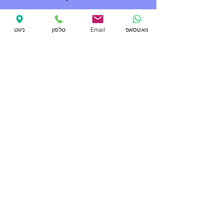
וואטסאפ
Email
טלפון
ניווט
קבעו הקלטה בעצמכם
בחרו בשירות המבוקש, קבעו תאריך, ושריינו את
מקומכם להקלטה חווייתית במיוחד
לחצו כאן
יצירת קשר