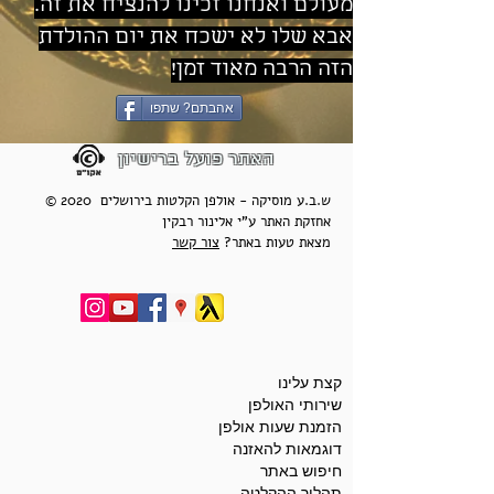
מעולם ואנחנו זכינו להנציח את זה.
אבא שלו לא ישכח את יום ההולדת
הזה הרבה מאוד זמן!
אהבתם? שתפו
האתר פועל ברישיון
© 2020 ש.ב.ע מוסיקה - אולפן הקלטות בירושלים
אחזקת האתר ע"י אלינור רבקין
מצאת טעות באתר?
צור קשר
קצת עלינו
שירותי האולפן
הזמנת שעות אולפן
דוגמאות להאזנה
חיפוש באתר
תהליך ההקלטה