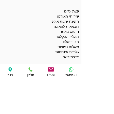
קצת עלינו
שירותי האולפן
הזמנת שעות אולפן
דוגמאות להאזנה
חיפוש באתר
תהליך ההקלטה
הציוד שלנו
שאלות נפוצות
גלריית אינסטוש
יצירת קשר
תנאי השימוש באתר
מדיניות הפרטיות
וואטסאפ
Email
טלפון
ניווט
הצהרת נגישות
תנאים כלליים לשימוש בקופונים
מועדי ההקלטות שלי
הפרטים שלי באתר
קופונים ומבצעים
הקבלות שלי
רכישת שובר מתנה