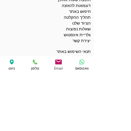
דוגמאות להאזנה
חיפוש באתר
תהליך ההקלטה
הציוד שלנו
שאלות נפוצות
גלריית אינסטוש
יצירת קשר
תנאי השימוש באתר
מדיניות הפרטיות
הצהרת נגישות
תנאים כלליים לשימוש בקופונים
וואטסאפ
Email
טלפון
ניווט
מועדי ההקלטות שלי
הפרטים שלי באתר
קופונים ומבצעים
הקבלות שלי
רכישת שובר מתנה
קאברים לדוגמה
סינגלים ואלבומים לדוגמה
פלייבקים לדוגמה
ברכות ודרשות לאירועים
וידאו קליפים לדוגמה