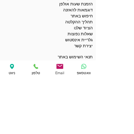
הזמנת שעות אולפן
דוגמאות להאזנה
חיפוש באתר
תהליך ההקלטה
הציוד שלנו
שאלות נפוצות
גלריית אינסטוש
יצירת קשר
תנאי השימוש באתר
מדיניות הפרטיות
הצהרת נגישות
וואטסאפ
Email
טלפון
ניווט
תנאים כלליים לשימוש בקופונים
מועדי ההקלטות שלי
הפרטים שלי באתר
קופונים ומבצעים
הקבלות שלי
רכישת שובר מתנה
קאברים לדוגמה
סינגלים ואלבומים לדוגמה
פלייבקים לדוגמה
ברכות ודרשות לאירועים