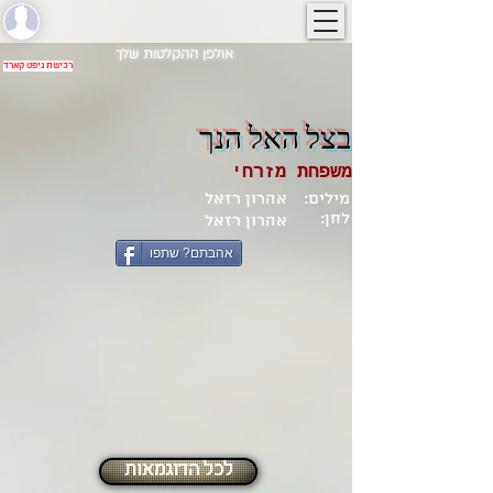
אולפן ההקלטות שלך
רכישת גיפט קארד
בצל האל הנך
משפחת מזרחי
מילים:
אהרון רזאל
לחן:
אהרון רזאל
אהבתם? שתפו
לכל הדוגמאות