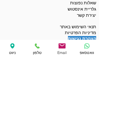
שאלות נפוצות
גלריית אינסטוש
יצירת קשר
תנאי השימוש באתר
מדיניות הפרטיות
הצהרת נגישות
תנאים כלליים לשימוש בקופונים
מועדי ההקלטות שלי
וואטסאפ
Email
טלפון
ניווט
הפרטים שלי באתר
קופונים ומבצעים
הקבלות שלי
רכישת שובר מתנה
קאברים לדוגמה
סינגלים ואלבומים לדוגמה
פלייבקים לדוגמה
ברכות ודרשות לאירועים
וידאו קליפים לדוגמה
קריינות מקצועית לדוגמה
חיפוש שיר באתר
קריינות קורונה לעסקים
שיעורי פיתוח קול